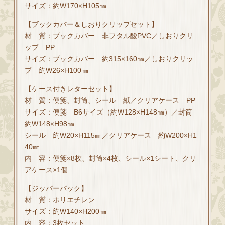
サイズ：約W170×H105㎜
【ブックカバー＆しおりクリップセット】
材 質：ブックカバー 非フタル酸PVC／しおりクリ
ップ PP
サイズ：ブックカバー 約315×160㎜／しおりクリッ
プ 約W26×H100㎜
【ケース付きレターセット】
材 質：便箋、封筒、シール 紙／クリアケース PP
サイズ：便箋 B6サイズ（約W128×H148㎜）／封筒
約W148×H98㎜
シール 約W20×H115㎜／クリアケース 約W200×H1
40㎜
内 容：便箋×8枚、封筒×4枚、シール×1シート、クリ
アケース×1個
【ジッパーパック】
材 質：ポリエチレン
サイズ：約W140×H200㎜
内 容：3枚セット