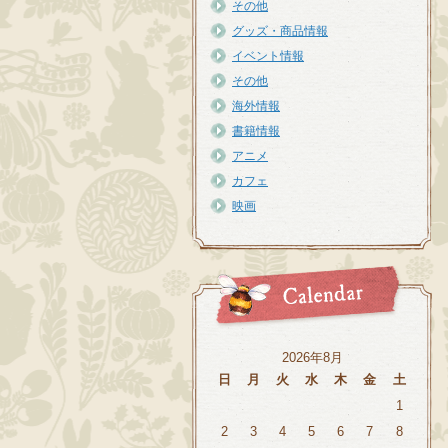
その他
グッズ・商品情報
イベント情報
その他
海外情報
書籍情報
アニメ
カフェ
映画
2026年8月
日
月
火
水
木
金
土
1
2
3
4
5
6
7
8