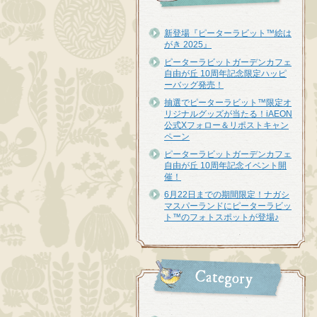
新登場『ピーターラビット™︎絵は
がき 2025』
ピーターラビットガーデンカフェ
自由が丘 10周年記念限定ハッピ
ーバッグ発売！
抽選でピーターラビット™限定オ
リジナルグッズが当たる！iAEON
公式Xフォロー＆リポストキャン
ペーン
ピーターラビットガーデンカフェ
自由が丘 10周年記念イベント開
催！
6月22日までの期間限定！ナガシ
マスパーランドにピーターラビッ
ト™のフォトスポットが登場♪