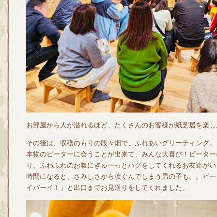
お部屋から人が溢れるほど、たくさんのお客様が紙芝居を楽し
その後は、収穫のもりの段々畑で、ふれあいグリーティング。
本物のピーターに会うことが出来て、みんな大喜び！ピーター
り、ふわふわのお腹にぎゅーっとハグをしてくれるお友達がい
時間になると、さみしさから涙ぐんでしまう男の子も。。ピー
イバーイ！」と出口までお見送りをしてくれました。