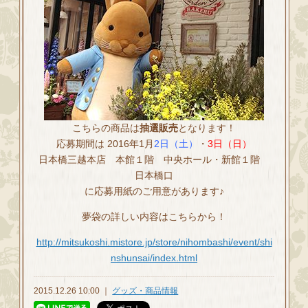
こちらの商品は
抽選販売
となります！
応募期間は 2016年1月
2日（土）
・
3日（日）
日本橋三越本店 本館１階 中央ホール・新館１階
日本橋口
に応募用紙のご用意があります♪
夢袋の詳しい内容はこちらから！
http://mitsukoshi.mistore.jp/store/nihombashi/event/shi
nshunsai/index.html
2015.12.26 10:00 ｜
グッズ・商品情報