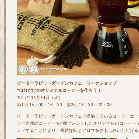
ピーターラビットガーデンカフェ ワークショップ
”自分だけのオリジナルコーヒーを作ろう！”
2017年11月14日（火）
第1回 15：00～16：30 第2回 18：30～20：00
ピーターラビットガーデンカフェで提供しているコーヒーは、
ラビカ種のコーヒーを4種ブレンドしたオリジナルのコーヒー
ンドすることにより、複雑な味とアロマをお楽しみいただける