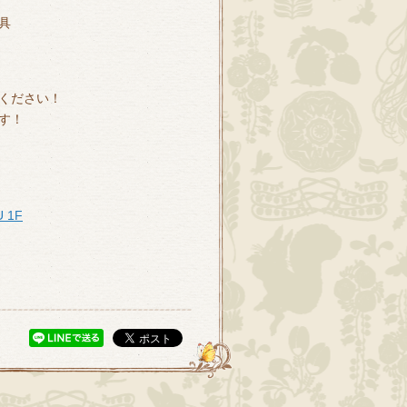
具
ください！
す！
 1F