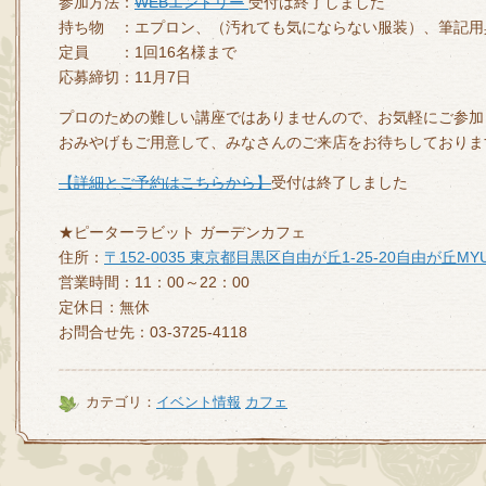
参加方法：
WEBエントリー
受付は終了しました
持ち物 ：エプロン、（汚れても気にならない服装）、筆記用
定員 ：1回16名様まで
応募締切：11月7日
プロのための難しい講座ではありませんので、お気軽にご参加
おみやげもご用意して、みなさんのご来店をお待ちしておりま
【詳細とご予約はこちらから】
受付は終了しました
★ピーターラビット ガーデンカフェ
住所：
〒152-0035 東京都目黒区自由が丘1-25-20自由が丘MYU
営業時間：11：00～22：00
定休日：無休
お問合せ先：03-3725-4118
カテゴリ：
イベント情報
カフェ