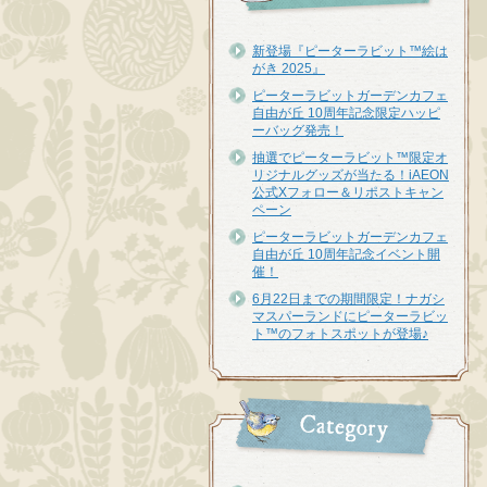
新登場『ピーターラビット™︎絵は
がき 2025』
ピーターラビットガーデンカフェ
自由が丘 10周年記念限定ハッピ
ーバッグ発売！
抽選でピーターラビット™限定オ
リジナルグッズが当たる！iAEON
公式Xフォロー＆リポストキャン
ペーン
ピーターラビットガーデンカフェ
自由が丘 10周年記念イベント開
催！
6月22日までの期間限定！ナガシ
マスパーランドにピーターラビッ
ト™のフォトスポットが登場♪