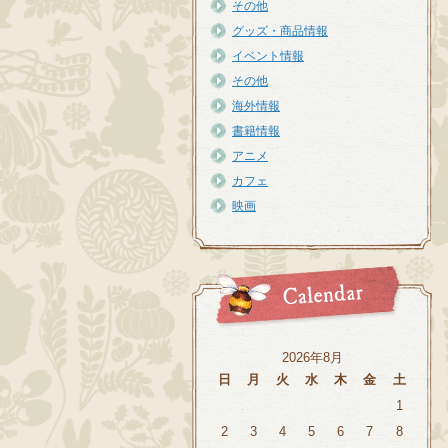
その他
グッズ・商品情報
イベント情報
その他
海外情報
書籍情報
アニメ
カフェ
映画
2026年8月
日
月
火
水
木
金
土
1
2
3
4
5
6
7
8