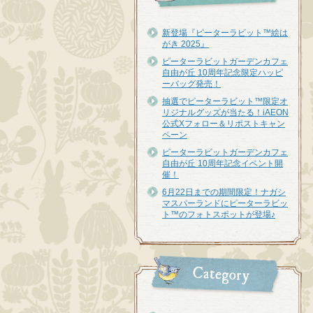
新登場『ピーターラビット™︎絵は
がき 2025』
ピーターラビットガーデンカフェ
自由が丘 10周年記念限定ハッピ
ーバッグ発売！
抽選でピーターラビット™限定オ
リジナルグッズが当たる！iAEON
公式Xフォロー＆リポストキャン
ペーン
ピーターラビットガーデンカフェ
自由が丘 10周年記念イベント開
催！
6月22日までの期間限定！ナガシ
マスパーランドにピーターラビッ
ト™のフォトスポットが登場♪