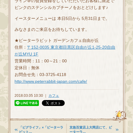
ライン＠の会員登録をしていただいたお客様に限定で
ピンクのステンシルカプチーノをおとどけします♪
イースターメニューは 本日5日から 5月31日まで。
みなさまのご来店をお待ちしています。
★ピーターラビット ガーデンカフェ自由が丘
住所：
〒152-0035 東京都目黒区自由が丘1-25-20自由
が丘MYU 1F
営業時間：11：00～21：00
定休日：無休
お問合せ先：03-3725-4118
http://www.peterrabbit-japan.com/cafe/
2018.03.05 10:30 ｜
カフェ
「ピグライフ」×「ピーターラ
京急百貨店上大岡店にて、ピ
ビット…
ーターラ…