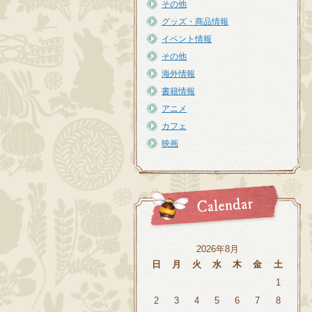
その他
グッズ・商品情報
イベント情報
その他
海外情報
書籍情報
アニメ
カフェ
映画
2026年8月
日
月
火
水
木
金
土
1
2
3
4
5
6
7
8