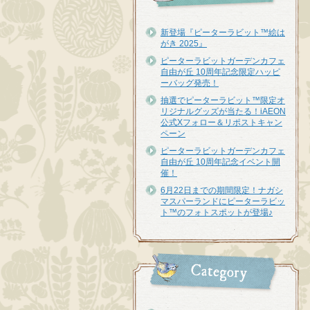
新登場『ピーターラビット™︎絵は
がき 2025』
ピーターラビットガーデンカフェ
自由が丘 10周年記念限定ハッピ
ーバッグ発売！
抽選でピーターラビット™限定オ
リジナルグッズが当たる！iAEON
公式Xフォロー＆リポストキャン
ペーン
ピーターラビットガーデンカフェ
自由が丘 10周年記念イベント開
催！
6月22日までの期間限定！ナガシ
マスパーランドにピーターラビッ
ト™のフォトスポットが登場♪