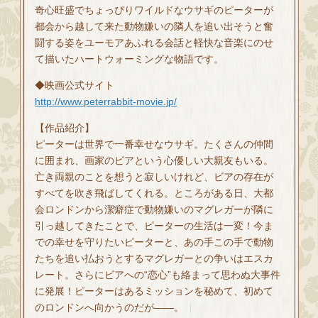
奇心旺盛でちょっぴりワイルドなウサギのピーターが
都会から越して来た動物嫌いの隣人を追い出そうと奮
闘する姿をユーモアあふれる会話と軽快な音楽にのせ
て描いたハートウォーミングな物語です。
◆映画公式サイト
http://www.peterrabbit-movie.jp/
【作品紹介】
ピーターは世界で一番幸せなウサギ。たくさんの仲間
に囲まれ、画家のビアという心優しい大親友もいる。
亡き両親のことを想うと寂しいけれど、ビアの存在が
すべてを吹き飛ばしてくれる。ところがある日、大都
会ロンドンから潔癖症で動物嫌いのマグレガーが隣に
引っ越してきたことで、ピーターの生活は一変！今ま
での幸せを守りたいピーターと、あの手この手で動物
たちを追い払おうとするマグレガーとの争いはエスカ
レート。さらにビアへの“恋心”も絡まって思わぬ大事件
に発展！ピーターはあるミッションを秘めて、初めて
のロンドンへ向かうのだが——。