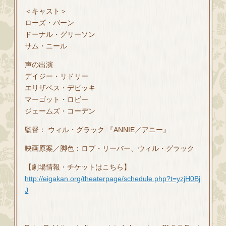
＜キャスト＞
ローズ・バーン
ドーナル・グリーソン
サム・ニール
声の出演
デイジー・リドリー
エリザベス・デビッキ
マーゴット・ロビー
ジェームズ・コーデン
監督： ウィル・グラック 『ANNIE／アニー』
映画原案／脚色：ロブ・リーバー、ウィル・グラック
【劇場情報・チケットはこちら】
http://eigakan.org/theaterpage/schedule.php?t=yzjH0Bj
J