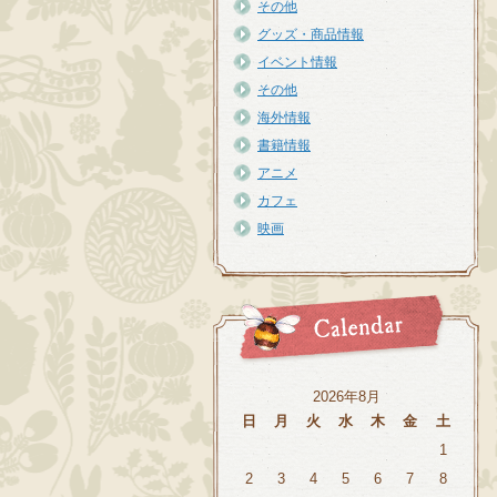
その他
グッズ・商品情報
イベント情報
その他
海外情報
書籍情報
アニメ
カフェ
映画
2026年8月
日
月
火
水
木
金
土
1
2
3
4
5
6
7
8