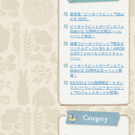
新登場『ピーターラビット™︎絵は
がき 2025』
ピーターラビットガーデンカフェ
自由が丘 10周年記念限定ハッピ
ーバッグ発売！
抽選でピーターラビット™限定オ
リジナルグッズが当たる！iAEON
公式Xフォロー＆リポストキャン
ペーン
ピーターラビットガーデンカフェ
自由が丘 10周年記念イベント開
催！
6月22日までの期間限定！ナガシ
マスパーランドにピーターラビッ
ト™のフォトスポットが登場♪