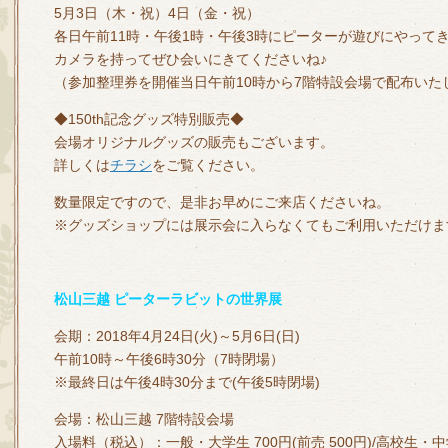
5月3日（木・祝）4日（金・祝）
各日午前11時・午後1時・午後3時にピーターが遊びにやって
カメラを持ってぜひ会いにきてくださいね♪
（参加整理券を開催当日午前10時から7階特設会場で配布いた
◆150th記念グッズ特別販売◆
会場オリジナルグッズの販売もございます。
詳しくは
チラシ
をご覧ください。
数量限定ですので、是非お早めにご来店くださいね。
※グッズショップには展示会に入らなくてもご利用いただけま
松山三越 ピーターラビットの世界展
会期：2018年4月24日(火)～5月6日(日)
午前10時～午後6時30分（7時閉場）
※最終日は午後4時30分まで(午後5時閉場)
会場：松山三越 7階特設会場
入場料（税込）：一般・大学生 700円(前売 500円)/高校生・中学