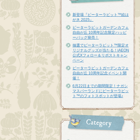
新登場『ピーターラビット™︎絵は
がき 2025』
ピーターラビットガーデンカフェ
自由が丘 10周年記念限定ハッピ
ーバッグ発売！
抽選でピーターラビット™限定オ
リジナルグッズが当たる！iAEON
公式Xフォロー＆リポストキャン
ペーン
ピーターラビットガーデンカフェ
自由が丘 10周年記念イベント開
催！
6月22日までの期間限定！ナガシ
マスパーランドにピーターラビッ
ト™のフォトスポットが登場♪