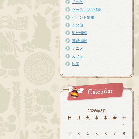
その他
グッズ・商品情報
イベント情報
その他
海外情報
書籍情報
アニメ
カフェ
映画
2026年8月
日
月
火
水
木
金
土
1
2
3
4
5
6
7
8