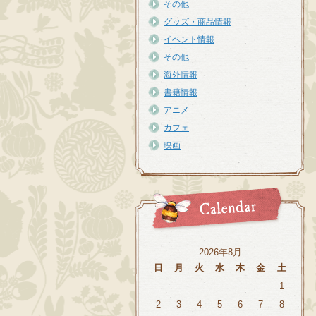
その他
グッズ・商品情報
イベント情報
その他
海外情報
書籍情報
アニメ
カフェ
映画
2026年8月
日
月
火
水
木
金
土
1
2
3
4
5
6
7
8