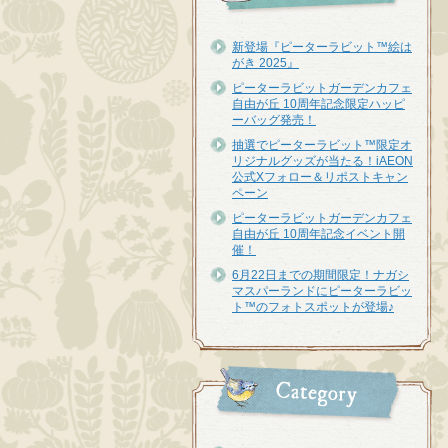
新登場『ピーターラビット™︎絵は
がき 2025』
ピーターラビットガーデンカフェ
自由が丘 10周年記念限定ハッピ
ーバッグ発売！
抽選でピーターラビット™限定オ
リジナルグッズが当たる！iAEON
公式Xフォロー＆リポストキャン
ペーン
ピーターラビットガーデンカフェ
自由が丘 10周年記念イベント開
催！
6月22日までの期間限定！ナガシ
マスパーランドにピーターラビッ
ト™のフォトスポットが登場♪