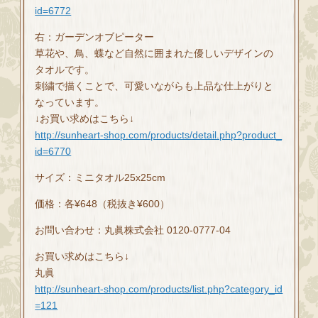
id=6772
右：ガーデンオブピーター
草花や、鳥、蝶など自然に囲まれた優しいデザインの
タオルです。
刺繍で描くことで、可愛いながらも上品な仕上がりと
なっています。
↓お買い求めはこちら↓
http://sunheart-shop.com/products/detail.php?product_
id=6770
サイズ：ミニタオル25x25cm
価格：各¥648（税抜き¥600）
お問い合わせ：丸眞株式会社 0120-0777-04
お買い求めはこちら↓
丸眞
http://sunheart-shop.com/products/list.php?category_id
=121