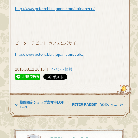
http://www.peterrabbit-japan.com/cafe/menu/
ピーターラビット カフェ公式サイト
http://www.peterrabbit-japan.com/cafe/
2015.08.12 16:15 ｜
イベント情報
期間限定ショップ吉祥寺LOF
PETER RABBIT Wポケッ…
T～9…