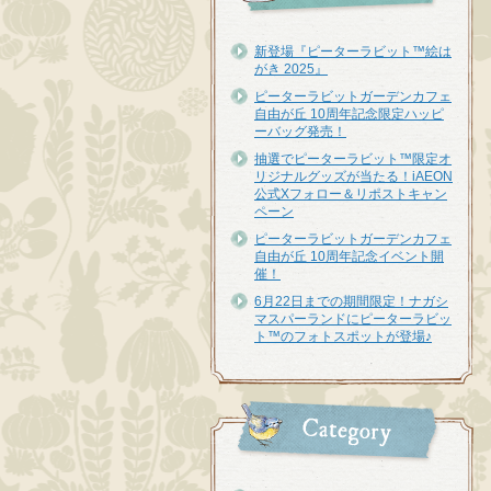
新登場『ピーターラビット™︎絵は
がき 2025』
ピーターラビットガーデンカフェ
自由が丘 10周年記念限定ハッピ
ーバッグ発売！
抽選でピーターラビット™限定オ
リジナルグッズが当たる！iAEON
公式Xフォロー＆リポストキャン
ペーン
ピーターラビットガーデンカフェ
自由が丘 10周年記念イベント開
催！
6月22日までの期間限定！ナガシ
マスパーランドにピーターラビッ
ト™のフォトスポットが登場♪