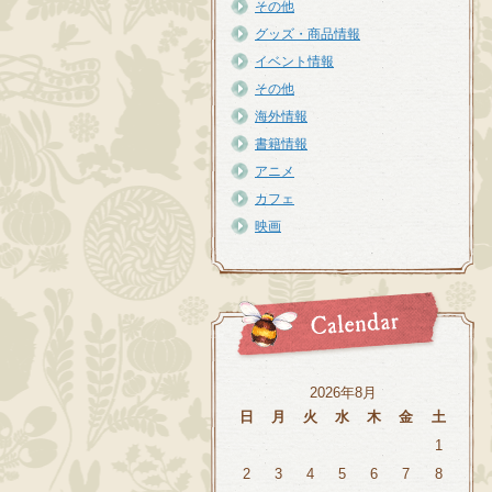
その他
グッズ・商品情報
イベント情報
その他
海外情報
書籍情報
アニメ
カフェ
映画
2026年8月
日
月
火
水
木
金
土
1
2
3
4
5
6
7
8