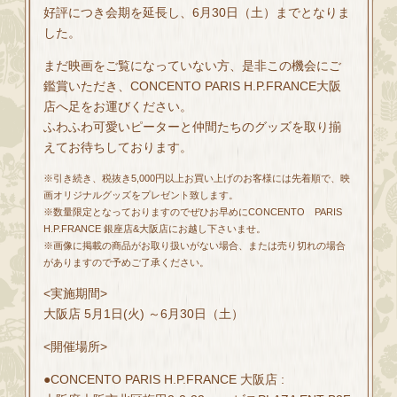
好評につき会期を延長し、6月30日（土）までとなりま
した。
まだ映画をご覧になっていない方、是非この機会にご
鑑賞いただき、CONCENTO PARIS H.P.FRANCE大阪
店へ足をお運びください。
ふわふわ可愛いピーターと仲間たちのグッズを取り揃
えてお待ちしております。
※引き続き、税抜き5,000円以上お買い上げのお客様には先着順で、映
画オリジナルグッズをプレゼント致します。
※数量限定となっておりますのでぜひお早めにCONCENTO PARIS
H.P.FRANCE 銀座店&大阪店にお越し下さいませ。
※画像に掲載の商品がお取り扱いがない場合、または売り切れの場合
がありますので予めご了承ください。
<実施期間>
大阪店 5月1日(火) ～6月30日（土）
<開催場所>
●CONCENTO PARIS H.P.FRANCE 大阪店 :