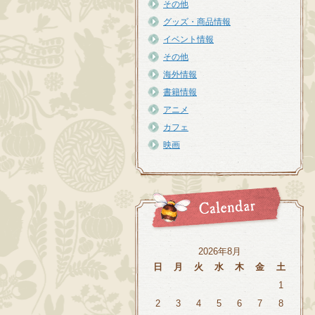
その他
グッズ・商品情報
イベント情報
その他
海外情報
書籍情報
アニメ
カフェ
映画
2026年8月
日
月
火
水
木
金
土
1
2
3
4
5
6
7
8