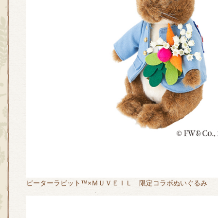
ピーターラビット™×ＭＵＶＥＩＬ 限定コラボぬいぐるみ