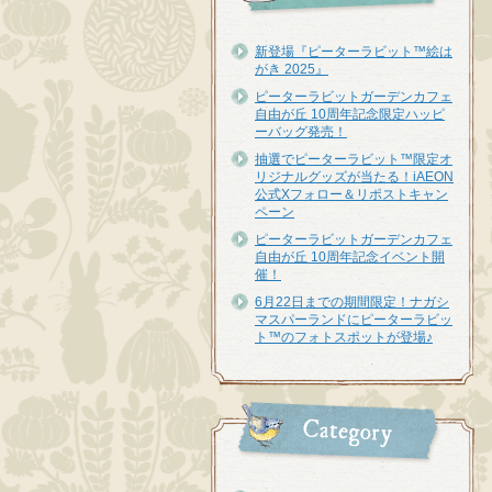
新登場『ピーターラビット™︎絵は
がき 2025』
ピーターラビットガーデンカフェ
自由が丘 10周年記念限定ハッピ
ーバッグ発売！
抽選でピーターラビット™限定オ
リジナルグッズが当たる！iAEON
公式Xフォロー＆リポストキャン
ペーン
ピーターラビットガーデンカフェ
自由が丘 10周年記念イベント開
催！
6月22日までの期間限定！ナガシ
マスパーランドにピーターラビッ
ト™のフォトスポットが登場♪