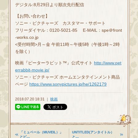
デジタル:8月29日より順次先行配信
【お問い合わせ】
ソニー・ピクチャーズ カスタマー・サポート
フリーダイヤル：0120-5021-85 E-MAIL：spe＠front
-works.co.jp
<受付時間>月～金 午前11時～午後5時（午後1時～2時
を除く）
映画『ピーターラビット™』公式サイト
http://www.pet
errabbit-movie.jp/
ソニー・ピクチャーズ ホームエンタテインメント商品
ページ
https://www.sonypictures.jp/he/1262179
2018.07.20 18:31 ｜
映画
「ミュベール（MUVEIL）」
UNTITLED(アンタイトル）
とピ…
と…