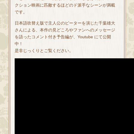
クション映画に匹敵するほどのド派手なシーンが満載
です。
日本語吹替え版で主人公のピーターを演じた千葉雄大
さんによる、本作の見どころやファンへのメッセージ
を語ったコメント付き予告編が、Youtube にて公開
中！
是非じっくりとご覧ください。