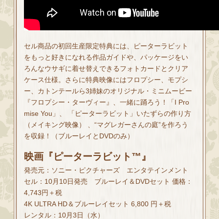
セル商品の初回生産限定特典には、ピーターラビット
をもっと好きになれる作品ガイドや、パッケージをい
ろんなウサギに着せ替えできるフォトカードとクリア
ケース仕様。さらに特典映像にはフロプシー、モプシ
ー、カトンテールら3姉妹のオリジナル・ミニムービー
『フロプシー・ターヴィー』、一緒に踊ろう！「I Pro
mise You」、 「ピーターラビット」いたずらの作り方
（メイキング映像） 、“マグレガーさんの庭”を作ろう
を収録！（ブルーレイとDVDのみ）
映画『ピーターラビット™』
発売元：ソニー・ピクチャーズ エンタテインメント
セル：10月10日発売 ブルーレイ＆DVDセット 価格：
4,743円＋税
4K ULTRA HD＆ブルーレイセット 6,800 円＋税
レンタル：10月3日（水）