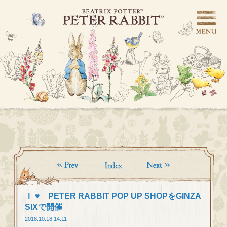
Ｉ ♥ PETER RABBIT POP UP SHOPをGINZA
SIXで開催
2018.10.18 14:11