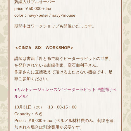
刺繍入りプルオーバー
price:￥50,000＋tax
color：navy×peter / navy×mouse
期間中はワークショップも開催いたします。
＜GINZA SIX WORKSHOP＞
講師は書籍「針と糸で紡ぐピーターラビットの世界」
を発刊されている刺繍作家、高石由利子さん。
作家さんに直接教えて頂けるまたとない機会です。是
非ご参加ください。
●カルトナージュレッスン“ピーターラビット™壁掛けぺ
ルメル”
10月31日（水） 13：00-15：00
Capacity：６名
Price：￥8,000＋tax（ペルメル材料費のみ。刺繍を追
加される場合は別途費用が必要です）