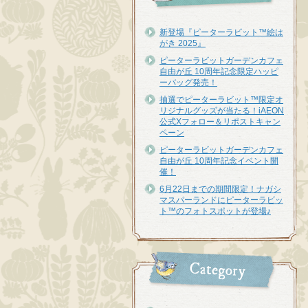
新登場『ピーターラビット™︎絵は
がき 2025』
ピーターラビットガーデンカフェ
自由が丘 10周年記念限定ハッピ
ーバッグ発売！
抽選でピーターラビット™限定オ
リジナルグッズが当たる！iAEON
公式Xフォロー＆リポストキャン
ペーン
ピーターラビットガーデンカフェ
自由が丘 10周年記念イベント開
催！
6月22日までの期間限定！ナガシ
マスパーランドにピーターラビッ
ト™のフォトスポットが登場♪