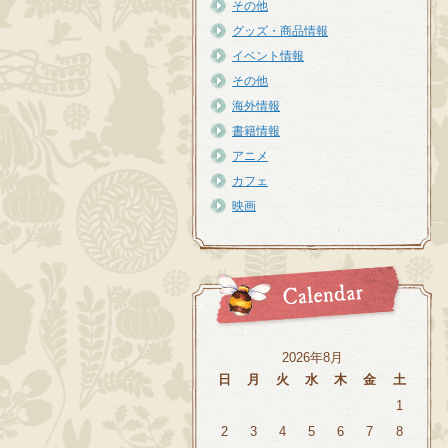
その他
グッズ・商品情報
イベント情報
その他
海外情報
書籍情報
アニメ
カフェ
映画
2026年8月
日
月
火
水
木
金
土
1
2
3
4
5
6
7
8