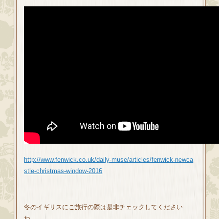
http://www.fenwick.co.uk/daily-muse/articles/fenwick-newca
stle-christmas-window-2016
冬のイギリスにご旅行の際は是非チェックしてください
ね。