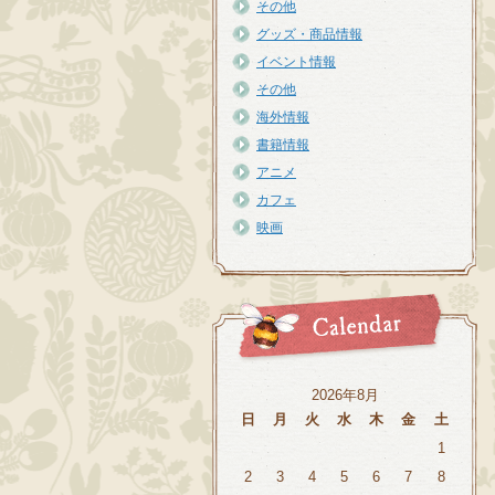
その他
グッズ・商品情報
イベント情報
その他
海外情報
書籍情報
アニメ
カフェ
映画
2026年8月
日
月
火
水
木
金
土
1
2
3
4
5
6
7
8