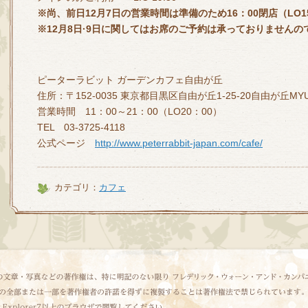
※
尚、前日
12
月
7
日の営業時間は準備のため
16
：
00
閉店（
LO1
※
12
月
8
日
·9
日に関してはお席のご予約は承っておりませんの
ピーターラビット ガーデンカフェ自由が丘
住所：〒152-0035 東京都目黒区自由が丘1-25-20自由が丘MYU
営業時間 11：00～21：00（LO20：00）
TEL 03-3725-4118
公式ページ
http://www.peterrabbit-japan.com/cafe/
カテゴリ：
カフェ