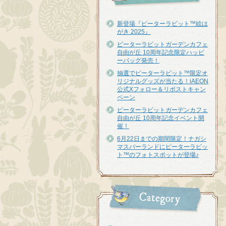
新登場『ピーターラビット™︎絵は
がき 2025』
ピーターラビットガーデンカフェ
自由が丘 10周年記念限定ハッピ
ーバッグ発売！
抽選でピーターラビット™限定オ
リジナルグッズが当たる！iAEON
公式Xフォロー＆リポストキャン
ペーン
ピーターラビットガーデンカフェ
自由が丘 10周年記念イベント開
催！
6月22日までの期間限定！ナガシ
マスパーランドにピーターラビッ
ト™のフォトスポットが登場♪