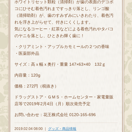
ホワイトリセット顆粒（清掃剤）が歯の表面のデコボ
コにひそむ着色汚れまですっきり落とし、リンゴ酸
（清掃助剤）が、歯のすみずみにいきわたり、着色汚
れを浮き上がらせて、付きにくくします。
気になるコーヒー・紅茶などによる着色汚れやタバコ
のヤニを落とし、ひときわ輝く歯に！
・クリアミント・アップルカモミールの２つの香味
・医薬部外品
サイズ：高ｘ幅ｘ奥行・重量 147×63×40 132ｇ
内容量：120g
価格：272円（税抜き）
ドラッグストア・ＧＭＳ・ホームセンター・家電量販
店等で2019年2月4日（月）順次発売予定
お問い合わせ：花王株式会社 0120-165-696
2019.02.04 08:00 ｜
グッズ・商品情報