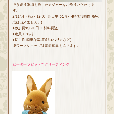
浮き彫り刺繍を施したメジャーをお作りいただけま
す。
2/11(月・祝)・12(火) 各日午後1時～4時(約3時間 ※完
成は出来ません。)
●参加費:8,640円 ※材料費込
●定員:10名様
●持ち物:簡単な裁縫道具(ハサミなど)
※ワークショップは事前募集を承ります。
ピーターラビット™グリーティング