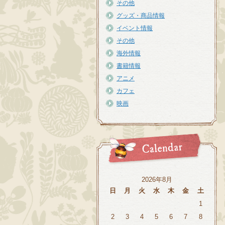
その他
グッズ・商品情報
イベント情報
その他
海外情報
書籍情報
アニメ
カフェ
映画
2026年8月
日
月
火
水
木
金
土
1
2
3
4
5
6
7
8