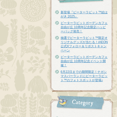
新登場『ピーターラビット™︎絵は
がき 2025』
ピーターラビットガーデンカフェ
自由が丘 10周年記念限定ハッピ
ーバッグ発売！
抽選でピーターラビット™限定オ
リジナルグッズが当たる！iAEON
公式Xフォロー＆リポストキャン
ペーン
ピーターラビットガーデンカフェ
自由が丘 10周年記念イベント開
催！
6月22日までの期間限定！ナガシ
マスパーランドにピーターラビッ
ト™のフォトスポットが登場♪