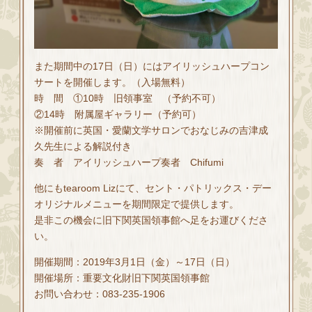
また期間中の17日（日）にはアイリッシュハープコン
サートを開催します。（入場無料）
時 間 ①10時 旧領事室 （予約不可）
②14時 附属屋ギャラリー（予約可）
※開催前に英国・愛蘭文学サロンでおなじみの吉津成
久先生による解説付き
奏 者 アイリッシュハープ奏者 Chifumi
他にもtearoom Lizにて、セント・パトリックス・デー
オリジナルメニューを期間限定で提供します。
是非この機会に旧下関英国領事館へ足をお運びくださ
い。
開催期間：2019年3月1日（金）～17日（日）
開催場所：重要文化財旧下関英国領事館
お問い合わせ：083-235-1906