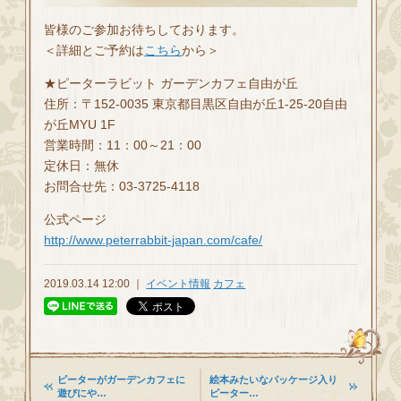
皆様のご参加お待ちしております。
＜詳細とご予約は
こちら
から＞
★ピーターラビット ガーデンカフェ自由が丘
住所：〒152-0035 東京都目黒区自由が丘1-25-20自由
が丘MYU 1F
営業時間：11：00～21：00
定休日：無休
お問合せ先：03-3725-4118
公式ページ
http://www.peterrabbit-japan.com/cafe/
2019.03.14 12:00 ｜
イベント情報
カフェ
ピーターがガーデンカフェに
絵本みたいなパッケージ入り
遊びにや…
ピーター…