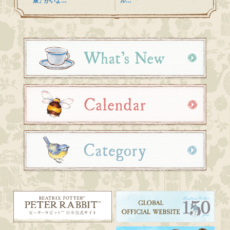
展」がいよ…
ル…