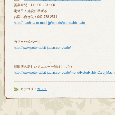
営業時間：11：00～23：00
定休日：施設に準ずる
お問い合せ先：042-738-2511
http://machida.m-modi.jp/brands/peterrabbitcafe
カフェ公式ページ
http://www.peterrabbit-japan.com/cafe/
町田店の新しいメニュー一覧はこちら♪
http://www.peterrabbit-japan.com/cafe/menu/PeterRabbitCafe_Mach
カテゴリ：
カフェ