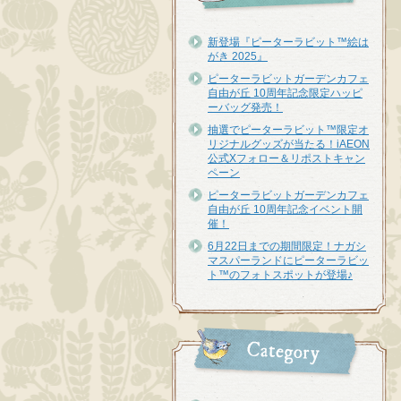
新登場『ピーターラビット™︎絵は
がき 2025』
ピーターラビットガーデンカフェ
自由が丘 10周年記念限定ハッピ
ーバッグ発売！
抽選でピーターラビット™限定オ
リジナルグッズが当たる！iAEON
公式Xフォロー＆リポストキャン
ペーン
ピーターラビットガーデンカフェ
自由が丘 10周年記念イベント開
催！
6月22日までの期間限定！ナガシ
マスパーランドにピーターラビッ
ト™のフォトスポットが登場♪