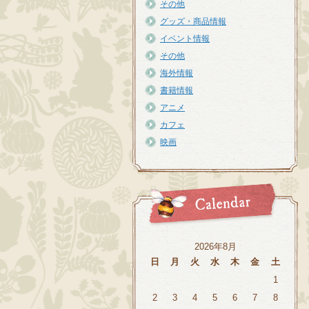
その他
グッズ・商品情報
イベント情報
その他
海外情報
書籍情報
アニメ
カフェ
映画
2026年8月
日
月
火
水
木
金
土
1
2
3
4
5
6
7
8