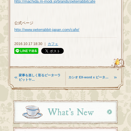
http://machida.m-modi.jp/brands/peterrabbitcafe
公式ページ
http://www.peterrabbit-japan.com/cafe/
2016.10.17 18:30 ｜
カフェ
家事を楽しく彩るピーターラ
カシオ EX-word x ピータ…
ビットヤ…