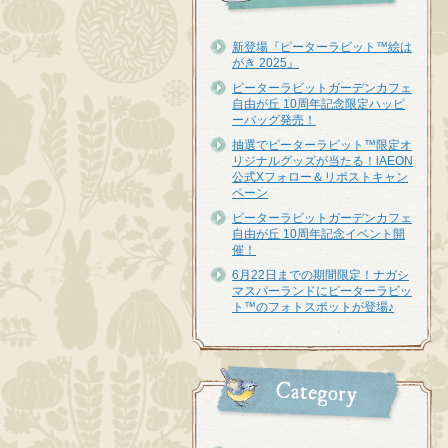
新登場『ピーターラビット™︎絵は
がき 2025』
ピーターラビットガーデンカフェ
自由が丘 10周年記念限定ハッピ
ーバッグ発売！
抽選でピーターラビット™限定オ
リジナルグッズが当たる！iAEON
公式Xフォロー＆リポストキャン
ペーン
ピーターラビットガーデンカフェ
自由が丘 10周年記念イベント開
催！
6月22日までの期間限定！ナガシ
マスパーランドにピーターラビッ
ト™のフォトスポットが登場♪