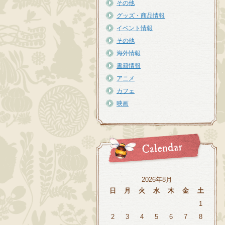
その他
グッズ・商品情報
イベント情報
その他
海外情報
書籍情報
アニメ
カフェ
映画
2026年8月
日
月
火
水
木
金
土
1
2
3
4
5
6
7
8