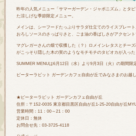
昨年の人気メニュー「サマーガーデン・ジャポニズム」とタピ
た涼しげな季節限定メニュー。
メインは、シーフードたっぷりサラダ仕立てのライスプレート
おろしソースのさっぱりさと、ごま油の香ばしさがアクセント
マグレガーさんの畑で収獲した（？）ロメインレタスとチーズ
がこっそり隠した木の実のようなモチモチのタピオカが入った
SUMMER MENUは6月12日（水）より9月3日（火）の期間
ピーターラビット ガーデンカフェ自由が丘でみなさまのお越
★ピーターラビット ガーデンカフェ自由が丘
住所：〒152-0035 東京都目黒区自由が丘1-25-20自由が丘MYU
営業時間：11：00～21：00
定休日：無休
お問合せ先：03-3725-4118