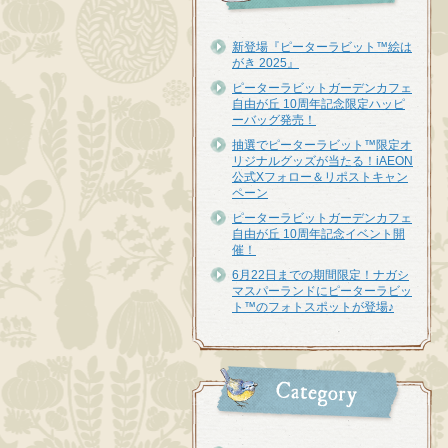
新登場『ピーターラビット™︎絵は
がき 2025』
ピーターラビットガーデンカフェ
自由が丘 10周年記念限定ハッピ
ーバッグ発売！
抽選でピーターラビット™限定オ
リジナルグッズが当たる！iAEON
公式Xフォロー＆リポストキャン
ペーン
ピーターラビットガーデンカフェ
自由が丘 10周年記念イベント開
催！
6月22日までの期間限定！ナガシ
マスパーランドにピーターラビッ
ト™のフォトスポットが登場♪