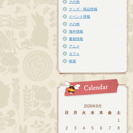
その他
グッズ・商品情報
イベント情報
その他
海外情報
書籍情報
アニメ
カフェ
映画
2026年8月
日
月
火
水
木
金
土
1
2
3
4
5
6
7
8