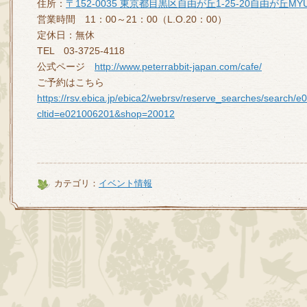
住所：
〒152-0035 東京都目黒区自由が丘1-25-20自由が丘MYU
営業時間 11：00～21：00（L.O.20：00）
定休日：無休
TEL 03-3725-4118
公式ページ
http://www.peterrabbit-japan.com/cafe/
ご予約はこちら
https://rsv.ebica.jp/ebica2/webrsv/reserve_searches/search
cltid=e021006201&shop=20012
カテゴリ：
イベント情報