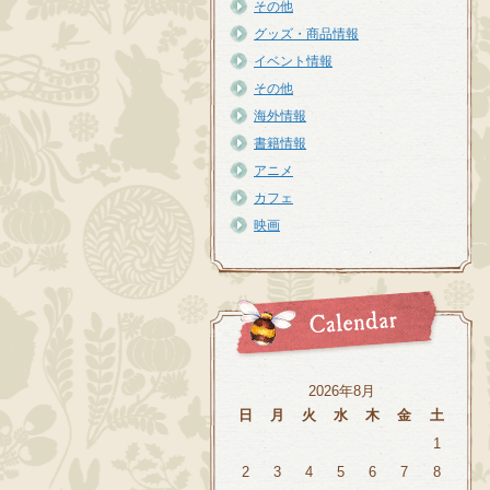
その他
グッズ・商品情報
イベント情報
その他
海外情報
書籍情報
アニメ
カフェ
映画
2026年8月
日
月
火
水
木
金
土
1
2
3
4
5
6
7
8