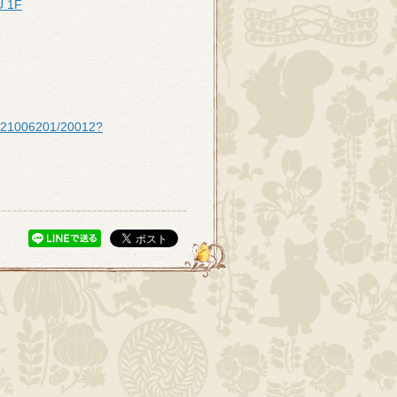
 1F
/e021006201/20012?