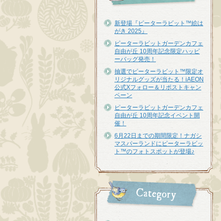
新登場『ピーターラビット™︎絵は
がき 2025』
ピーターラビットガーデンカフェ
自由が丘 10周年記念限定ハッピ
ーバッグ発売！
抽選でピーターラビット™限定オ
リジナルグッズが当たる！iAEON
公式Xフォロー＆リポストキャン
ペーン
ピーターラビットガーデンカフェ
自由が丘 10周年記念イベント開
催！
6月22日までの期間限定！ナガシ
マスパーランドにピーターラビッ
ト™のフォトスポットが登場♪