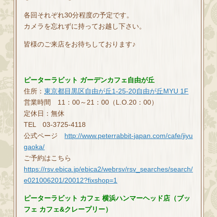
各回それぞれ30分程度の予定です。
カメラを忘れずに持ってお越し下さい。
皆様のご来店をお待ちしております♪
ピーターラビット ガーデンカフェ自由が丘
住所：
東京都目黒区自由が丘1-25-20自由が丘MYU 1F
営業時間 11：00～21：00（L.O.20：00）
定休日：無休
TEL 03-3725-4118
公式ページ
http://www.peterrabbit-japan.com/cafe/jiyu
gaoka/
ご予約はこちら
https://rsv.ebica.jp/ebica2/webrsv/rsv_searches/search/
e021006201/20012?fixshop=1
ピーターラビット カフェ 横浜ハンマーヘッド店（ブッ
フェ カフェ&クレープリー）