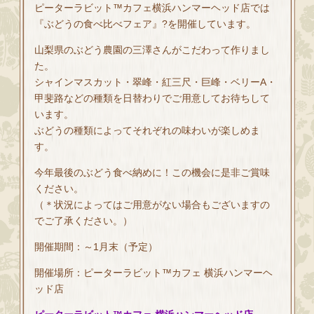
ピーターラビット™カフェ横浜ハンマーヘッド店では
『ぶどうの食べ比べフェア』?を開催しています。
山梨県のぶどう農園の三澤さんがこだわって作りまし
た。
シャインマスカット・翠峰・紅三尺・巨峰・ベリーA・
甲斐路などの種類を日替わりでご用意してお待ちして
います。
ぶどうの種類によってそれぞれの味わいが楽しめま
す。
今年最後のぶどう食べ納めに！この機会に是非ご賞味
ください。
（＊状況によってはご用意がない場合もございますの
でご了承ください。）
開催期間：～1月末（予定）
開催場所：ピーターラビット™カフェ 横浜ハンマーヘ
ッド店