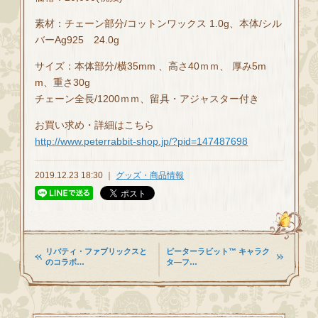
素材：チェーン部分/コットンワックス 1.0g、本体/シル
バーAg925 24.0g
サイズ：本体部分/横35mm 、高さ40ｍｍ、 厚み5m
m、重さ30g
チェーン全長/1200ｍｍ、留具・アジャスター付き
お買い求め・詳細はこちら
http://www.peterrabbit-shop.jp/?pid=147487698
2019.12.23 18:30 ｜
グッズ・商品情報
リバティ・ファブリックスと
ピーターラビット™ キャラク
のコラボ…
タ―フ…