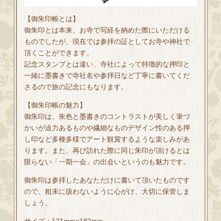
【御朱印帳とは】
御朱印とは本来、お寺で写経を納めた際にいただける
ものでしたが、現在では参拝の証としてお寺や神社で
頂くことができます。
記念スタンプとは違い、寺社によって特徴的な押印と
一緒に墨書きで寺社名や参拝日など丁寧に書いてくだ
さるので旅の記念にもなります。
【御朱印帳の魅力】
御朱印は、朱色と墨書きのコントラストが美しく筆づ
かいが迫力あるものや繊細なものデザイン性のある押
し印など多種多様でアート観賞するような楽しみがあ
ります。また、再び訪れた際に同じ朱印が頂けるとは
限らない「一期一会」の出会いというのも魅力です。
御朱印は参拝したあなただけに書いて頂いたものです
ので、粗末に扱わないように心がけ、大切に保管しま
しょう。
サイズ：121mm×182mm