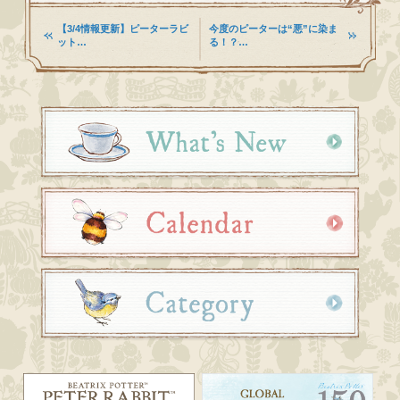
【3/4情報更新】ピーターラビ
今度のピーターは“悪”に染ま
ット…
る！？…