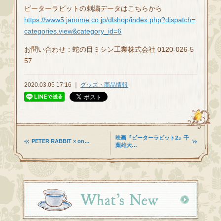
ピーターラビットの刺繍データはこちらから
https://www5.janome.co.jp/dlshop/index.php?dispatch=
categories.view&category_id=6
お問い合わせ：蛇の目ミシン工業株式会社 0120-026-5
57
2020.03.05 17:16 ｜
グッズ・商品情報
映画『ピーターラビット2』千
PETER RABBIT × on…
葉雄大…