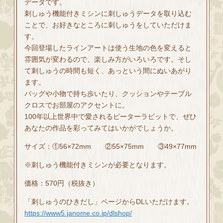
データです。
刺しゅう機能付きミシンに刺しゅうデータを取り込む
ことで、お好きなところに刺しゅうをしていただけま
す。
今回登場したラインアートは使う生地の色を変えると
雰囲気が変わるので、楽しみ方がいろいろです。そし
て刺しゅうの時間も短く、あっという間にぬいあがり
ます。
バッグや小物で持ち歩いたり、クッションやテーブル
クロスでお部屋のアクセントに。
100年以上世界中で愛されるピーターラビットで、ぜひ
あなたの作品を彩ってみてはいかがでしょうか。
サイズ：①56×72mm ②55×75mm ③49×77mm
※刺しゅう機能付きミシンが必要となります。
価格：570円（税抜き）
「刺しゅうのひきだし」ページからDLいただけます。
https://www5.janome.co.jp/dlshop/