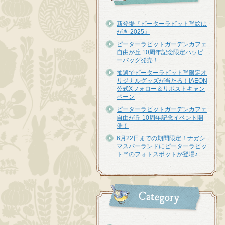
新登場『ピーターラビット™︎絵は
がき 2025』
ピーターラビットガーデンカフェ
自由が丘 10周年記念限定ハッピ
ーバッグ発売！
抽選でピーターラビット™限定オ
リジナルグッズが当たる！iAEON
公式Xフォロー＆リポストキャン
ペーン
ピーターラビットガーデンカフェ
自由が丘 10周年記念イベント開
催！
6月22日までの期間限定！ナガシ
マスパーランドにピーターラビッ
ト™のフォトスポットが登場♪