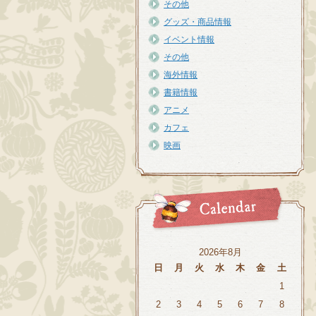
その他
グッズ・商品情報
イベント情報
その他
海外情報
書籍情報
アニメ
カフェ
映画
2026年8月
日
月
火
水
木
金
土
1
2
3
4
5
6
7
8