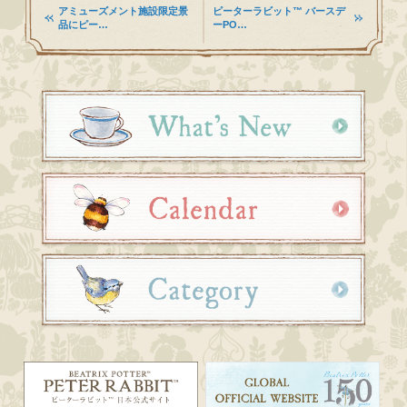
アミューズメント施設限定景
ピーターラビット™ バースデ
品にピー…
ーPO…