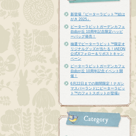
新登場『ピーターラビット™︎絵は
がき 2025』
ピーターラビットガーデンカフェ
自由が丘 10周年記念限定ハッピ
ーバッグ発売！
抽選でピーターラビット™限定オ
リジナルグッズが当たる！iAEON
公式Xフォロー＆リポストキャン
ペーン
ピーターラビットガーデンカフェ
自由が丘 10周年記念イベント開
催！
6月22日までの期間限定！ナガシ
マスパーランドにピーターラビッ
ト™のフォトスポットが登場♪