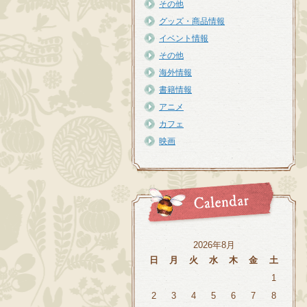
その他
グッズ・商品情報
イベント情報
その他
海外情報
書籍情報
アニメ
カフェ
映画
2026年8月
日
月
火
水
木
金
土
1
2
3
4
5
6
7
8