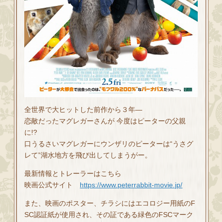
全世界で大ヒットした前作から３年—
恋敵だったマグレガーさんが 今度はピーターの父親
に!?
口うるさいマグレガーにウンザリのピーターは“うさグ
レて”湖水地方を飛び出してしまうがー。
最新情報とトレーラーはこちら
映画公式サイト
https://www.peterrabbit-movie.jp/
また、映画のポスター、チラシにはエコロジー用紙のF
SC認証紙が使用され、その証である緑色のFSCマーク