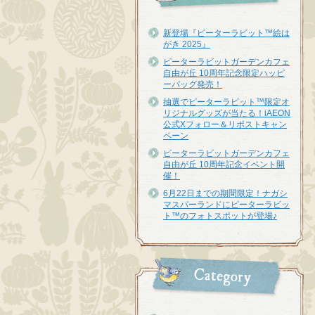
新登場『ピーターラビット™︎絵は
がき 2025』
ピーターラビットガーデンカフェ
自由が丘 10周年記念限定ハッピ
ーバッグ発売！
抽選でピーターラビット™限定オ
リジナルグッズが当たる！iAEON
公式Xフォロー＆リポストキャン
ペーン
ピーターラビットガーデンカフェ
自由が丘 10周年記念イベント開
催！
6月22日までの期間限定！ナガシ
マスパーランドにピーターラビッ
ト™のフォトスポットが登場♪