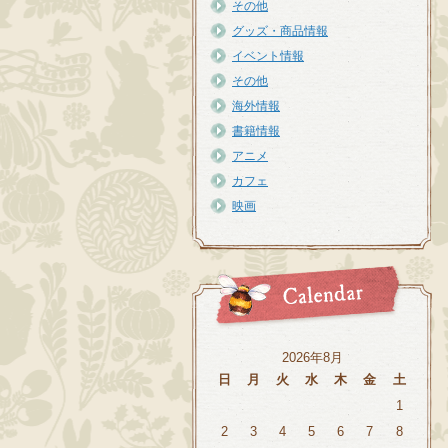
その他
グッズ・商品情報
イベント情報
その他
海外情報
書籍情報
アニメ
カフェ
映画
2026年8月
日
月
火
水
木
金
土
1
2
3
4
5
6
7
8