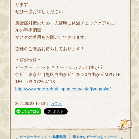
ります。
ぜひ一度お試しください。
感染症対策のため、入店時に体温チェックとアルコー
ルの手指消毒
マスクの着用をお願いしております。
皆様のご来店お待ちしております！
＊店舗情報＊
ピーターラビット™ ガーデンカフェ自由が丘
住所：東京都目黒区自由が丘1-25-20自由が丘MYU 1F
TEL 03-3725-4118
http://www.peterrabbit-japan.com/cafe/jiyugaoka/
2021.05.28 10:30 ｜
カフェ
ピーターラビット™×鳥獣戯画
華やかなガーデンをイメージ