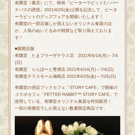
有隣堂（書店）にて、映画『ピーターラビット2／バー
ナバスの誘惑』2021/6/25(金)公開を記念して、ピータ
ーラビットのグッズフェアを開催いたします！
有隣堂の一部店舗しか買えないオリジナル食器のほ
か、人気のぬいぐるみや雑貨など取り揃えておりま
す！
■展開店舗
有隣堂 たまプラーザテラス店 2021年6/14(月)～7/4
(日)
有隣堂 ららぽーと豊洲店 2021年6/14(月)～7/4(日)
有隣堂テラスモール湘南店 2021年6/25(金)～7/25(日)
有隣堂の併設ブックカフェ「STORY CAFE」で開催の
コラボカフェ「PETTER RABBIT™ STORY CAFE」で
使用している、有隣堂オリジナル食器を特別販売！
一部の有隣堂でしか買えない数量限定商品です。