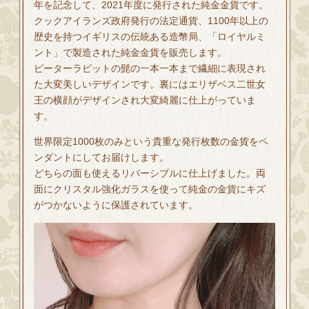
年を記念して、2021年度に発行された純金金貨です。
クックアイランズ政府発行の法定通貨、1100年以上の
歴史を持つイギリスの伝統ある造幣局、「ロイヤルミ
ント」で製造された純金金貨を販売します。
ピーターラビットの髭の一本一本まで繊細に表現され
た大変美しいデザインです。裏にはエリザベス二世女
王の横顔がデザインされ大変綺麗に仕上がっていま
す。
世界限定1000枚のみという貴重な発行枚数の金貨をペ
ンダントにしてお届けします。
どちらの面も使えるリバーシブルに仕上げました。両
面にクリスタル強化ガラスを使って純金の金貨にキズ
がつかないように保護されています。