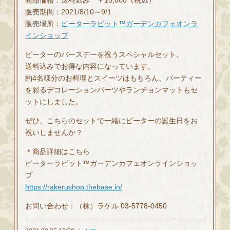
商品価格：送料込み ￥10,000（税込）
販売期間：2021/8/10～9/1
販売場所：
ピーターラビット™ガーデンカフェオンラ
インショップ
ピーターのバースデーを祝うスペシャルセット。
送料込みでお得な内容になっています。
約4名様分のお料理とスイーツはもちろん、パーティー
を彩るデコレーションパーツやランチョンマットもセ
ットにしました。
ぜひ、こちらのセットで一緒にピーターの誕生日をお
祝いしませんか？
＊商品詳細はこちら
ピーターラビット™ガーデンカフェオンラインショッ
プ
https://rakerushop.thebase.in/
お問い合わせ：（株）ラケル 03-5778-0450