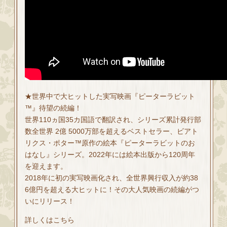
★世界中で大ヒットした実写映画『ピーターラビット
™』待望の続編！
世界110ヵ国35カ国語で翻訳され、シリーズ累計発行部
数全世界 2億 5000万部を超えるベストセラー、ビアト
リクス・ポター™原作の絵本『ピーターラビットのお
はなし』シリーズ。2022年には絵本出版から120周年
を迎えます。
2018年に初の実写映画化され、全世界興行収入が約38
6億円を超える大ヒットに！その大人気映画の続編がつ
いにリリース！
詳しくはこちら