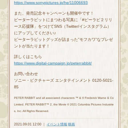
https://www.sonypictures.jp/he/11006693
また、発売記念キャンペーンも開催中です！
ピーターラビットにまつわる写真に「#ピーラビ２リリ
ース応援隊」をつけてSNS（Twitter/インスタグラム）
にアップしてください♪
ピーターラビットグッズが詰まった”モフカワ”なプレゼ
ントが当たります！
詳しくはこちら
https://www.digital-campaign.jp/peterrabbit/
お問い合わせ
ソニー・ピクチャーズ エンタテインメント 0120-5021-
85
PETER RABBIT and all associated characters ™ & © Frederick Warne & Co
Limited. PETER RABBIT™ 2, the Movie © 2021 Columbia Pictures Industrie
s, Inc. All Rights Reserved.
2021.09.01 12:00 ｜
イベント情報
映画