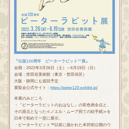
『出版120周年 ピーターラビット™展』
会期：2022年3月26日（土）～6月19日（日）
会場：世田谷美術館（東京・世田谷区）
大阪・静岡にも巡回予定
展覧会公式サイト：
https://peter120.exhibit.jp/
本展のみどころ
・『ピーターラビットのおはなし』の彩色画全点と、
その原点となった≪ノエル・ムーア宛ての絵手紙≫を
日本で初めて一堂に展示。
・ピーターラビット™以前に描かれた本邦初公開のウ