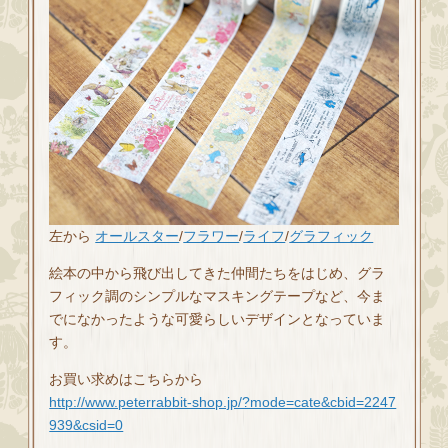
左から
オールスター
/
フラワー
/
ライフ
/
グラフィック
絵本の中から飛び出してきた仲間たちをはじめ、グラ
フィック調のシンプルなマスキングテープなど、今ま
でになかったような可愛らしいデザインとなっていま
す。
お買い求めはこちらから
http://www.peterrabbit-shop.jp/?mode=cate&cbid=2247
939&csid=0